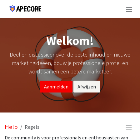
Overslaan naar inhoud
Welkom!
Deel en discussieer over de beste inhoud en nieuwe
marketingideeën, bouw je professionele profiel en
wordt samen een betere marketeer.
Aanmelden
Afwijzen
Help
Regels
De community is voor professionals en enthousiasten van