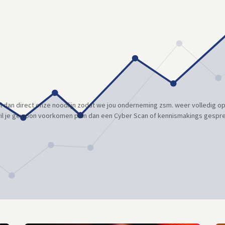
bel dan direct onze noodlijn zodat we jou onderneming zsm. weer volledig 
il je gewoon voorkomen plan dan een Cyber Scan of kennismakings gespr