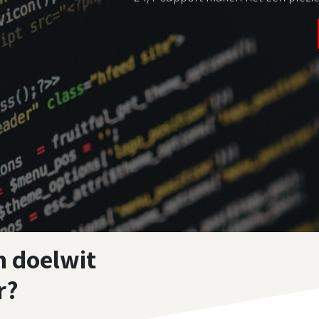
n doelwit
r?