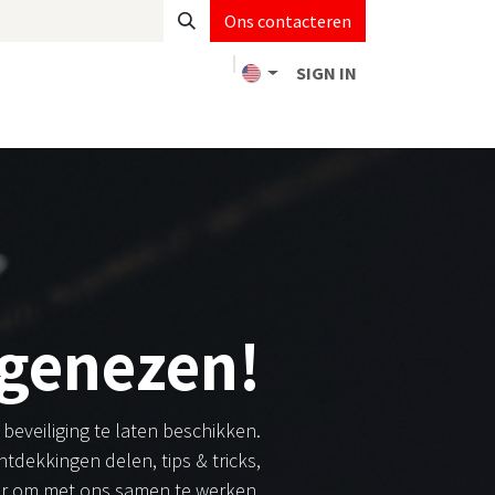
Ons contacteren
SIGN IN
act
MDR monitoring
Jobs
genezen!
beveiliging te laten beschikken.
tdekkingen delen, tips & tricks,
er om met ons samen te werken.