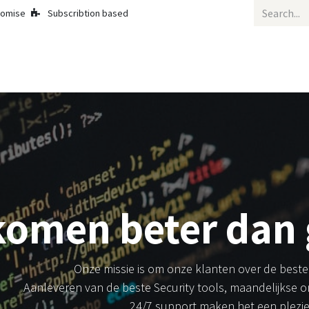
romise
Subscribtion based
Succesverhalen
Cyber Diensten
Bedrijf
Appointment
Cont
omen beter dan 
Onze missie is om onze klanten over de beste 
Aanleveren van de beste Security tools, maandelijkse on
24/7 support maken het een plezi