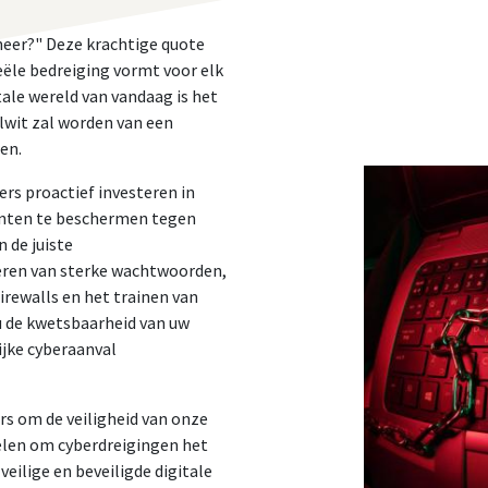
neer?" Deze krachtige quote
eële bedreiging vormt voor elk
tale wereld van vandaag is het
elwit zal worden van een
en.
rs proactief investeren in
lanten te beschermen tegen
 de juiste
eren van sterke wachtwoorden,
irewalls en het trainen van
u de kwetsbaarheid van uw
ijke cyberaanval
rs om de veiligheid van onze
delen om cyberdreigingen het
ilige en beveiligde digitale