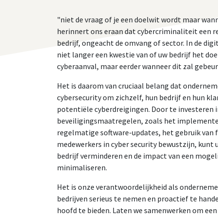
"niet de vraag of je een doelwit wordt maar wan
herinnert ons eraan dat cybercriminaliteit een r
bedrijf, ongeacht de omvang of sector. In de digi
niet langer een kwestie van of uw bedrijf het do
cyberaanval, maar eerder wanneer dit zal gebeur
Het is daarom van cruciaal belang dat onderneme
cybersecurity om zichzelf, hun bedrijf en hun k
potentiële cyberdreigingen. Door te investeren in
beveiligingsmaatregelen, zoals het implement
regelmatige software-updates, het gebruik van f
medewerkers in cyber security bewustzijn, kunt 
bedrijf verminderen en de impact van een mogel
minimaliseren.
Het is onze verantwoordelijkheid als onderneme
bedrijven serieus te nemen en proactief te han
hoofd te bieden. Laten we samenwerken om een ve