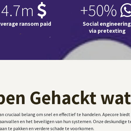
4.7m
+50%
verage ransom paid
Social engineerin
via pretexting
 ben Gehackt wat
t van cruciaal belang om snel en effectief te handelen. Apecore bie
raanvallen en het beveiligen van hun systemen. Onze deskundige 
 aan te pakken en verdere schade te voorkomen.