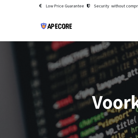
Skip to Content
Low Price Guarantee
Security without comp
Startpagina
Nieuws
Voork