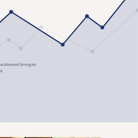
operationeel brengen
ek