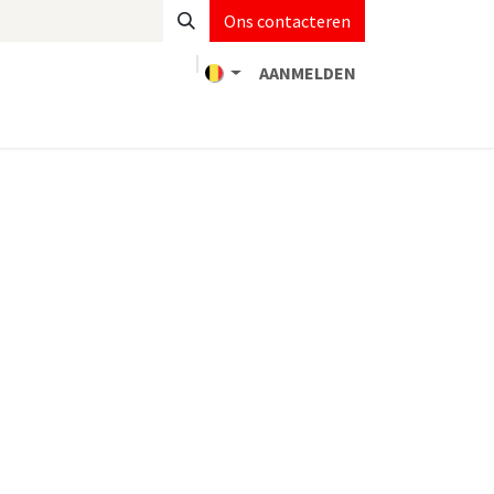
Ons contacteren
AANMELDEN
act
MDR monitoring
Jobs