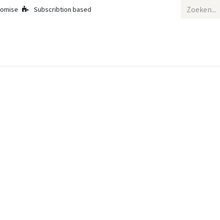
romise
Subscribtion based
Succesverhalen
Cyber Diensten
Bedrijf
Appointment
Cont